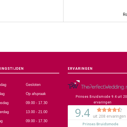
Ro
INGSTIJDEN
ERVARINGEN
dag
Gesloten
dag
Op afspraak
Prinses Bruidsmode
9.4
uit
2
ervaringen
sdag
09.00 - 17.30
erdag
13.00 - 21.00
ag
09.00 - 17.30