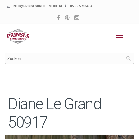
INFO@PRINSESBRUIDSMODE.NL
055 – 5786464
Diane Le Grand
50917