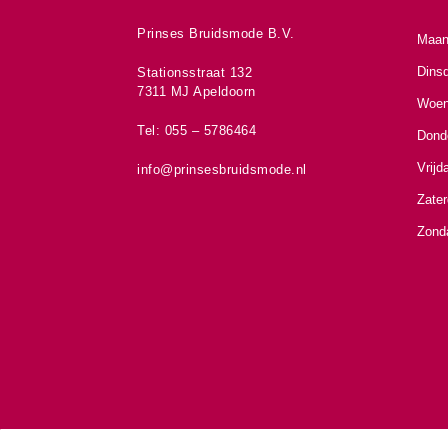
Prinses Bruidsmode B.V.
Maan
Dins
Stationsstraat 132
7311 MJ Apeldoorn
Woen
Tel: 055 – 5786464
Dond
Vrijd
info@prinsesbruidsmode.nl
Zate
Zond