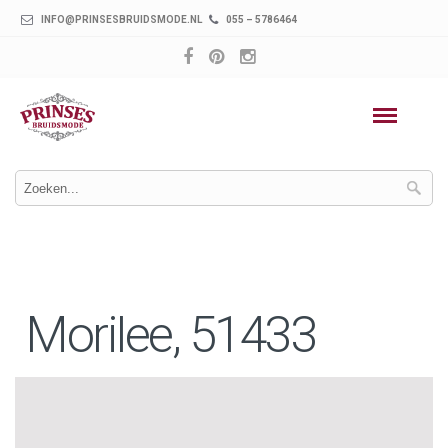
INFO@PRINSESBRUIDSMODE.NL
055 – 5786464
Morilee, 51433