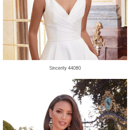
Sincerity 44080