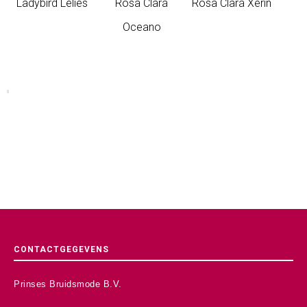
Ladybird Lelies
Rosa Clará
Rosa Clará Xerin
Oceano
CONTACTGEGEVENS
Prinses Bruidsmode B.V.