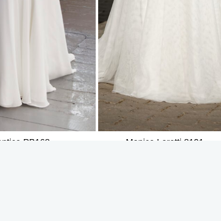
ntica PB168
Monica Loretti 8191
INGSTIJDEN
ERVARINGEN
dag
Gesloten