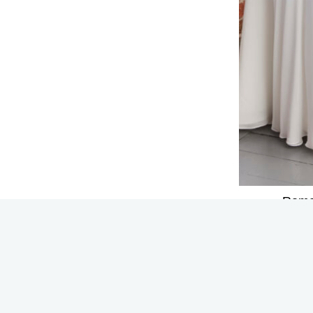
Roma
CONTACTGEGEVENS
OPEN
Prinses Bruidsmode B.V.
Maan