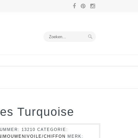
ses Turquoise
NUMMER:
13210
CATEGORIE:
|MOUWEN|VOILE/CHIFFON
MERK: