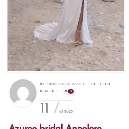
BY
PRINSES BRUIDSMODE
IN
GEEN
REACTIES
0
11
jul 2025
Azuree bridal Annelore