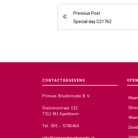
Previous Post
Special day C21762
CONTACTGEGEVENS
OPEN
Prinses Bruidsmode B.V.
Maan
Dins
Stationsstraat 132
7311 MJ Apeldoorn
Woen
Tel: 055 – 5786464
Dond
Vrijd
info@prinsesbruidsmode.nl