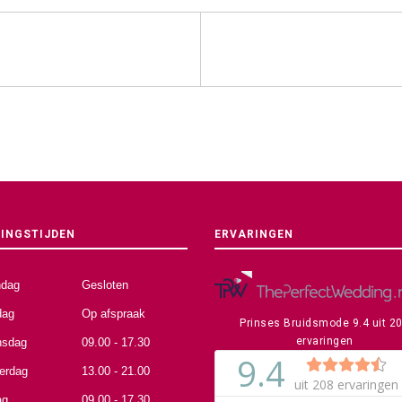
INGSTIJDEN
ERVARINGEN
dag
Gesloten
dag
Op afspraak
Prinses Bruidsmode
9.4
uit
2
ervaringen
sdag
09.00 - 17.30
erdag
13.00 - 21.00
ag
09.00 - 17.30