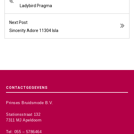
Ladybird Pragma
Next Post
Sincerity Adore 11304 Isla
CONTACTGEGEVENS
Prinses Bruidsmode B.V.
Stationsstraat 132
7311 MJ Apeldoorn
Tel: 055 – 5786464