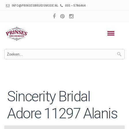
INFO@PRINSESBRUIDSMODE.NL
055 – 5786464
Sincerity Bridal
Adore 11297 Alanis