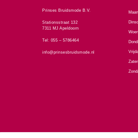
Prinses Bruidsmode B.V.
Maan
Dins
Stationsstraat 132
7311 MJ Apeldoorn
Woen
Tel: 055 – 5786464
Dond
Vrijd
info@prinsesbruidsmode.nl
Zate
Zond