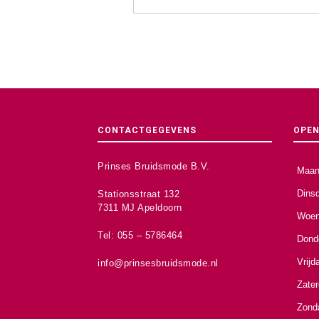
CONTACTGEGEVENS
OPEN
Prinses Bruidsmode B.V.
Maan
Dins
Stationsstraat 132
7311 MJ Apeldoorn
Woen
Tel: 055 – 5786464
Dond
Vrijd
info@prinsesbruidsmode.nl
Zate
Zond