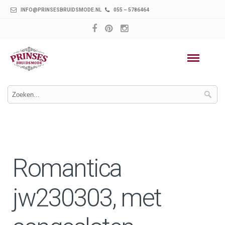
INFO@PRINSESBRUIDSMODE.NL
055 – 5786464
Romantica
jw230303, met