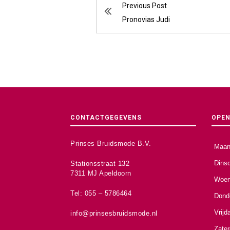
Previous Post
Pronovias Judi
CONTACTGEGEVENS
OPEN
Prinses Bruidsmode B.V.
Maan
Dins
Stationsstraat 132
7311 MJ Apeldoorn
Woen
Tel: 055 – 5786464
Dond
Vrijd
info@prinsesbruidsmode.nl
Zate