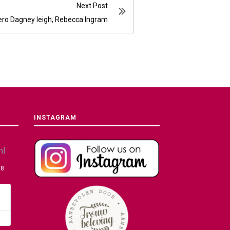
Next Post
ero Dagney leigh, Rebecca Ingram
INSTAGRAM
08