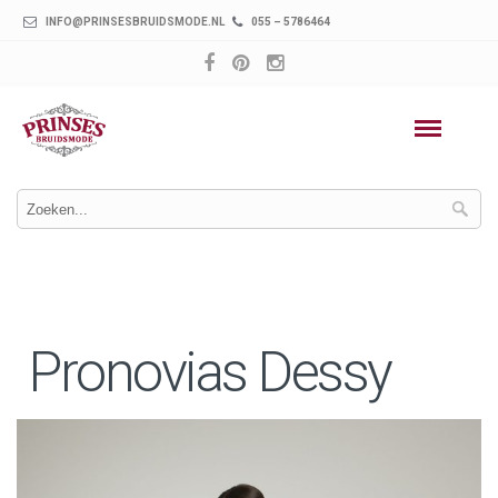
INFO@PRINSESBRUIDSMODE.NL
055 – 5786464
Pronovias Dessy