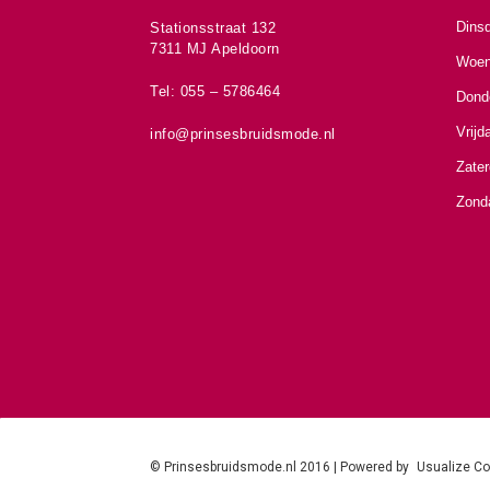
Dins
Stationsstraat 132
7311 MJ Apeldoorn
Woen
Tel: 055 – 5786464
Dond
Vrijd
info@prinsesbruidsmode.nl
Zate
Zond
© Prinsesbruidsmode.nl 2016 | Powered by
Usualize C