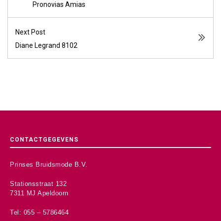
Pronovias Amias
Next Post
Diane Legrand 8102
CONTACTGEGEVENS
Prinses Bruidsmode B.V.
Stationsstraat 132
7311 MJ Apeldoorn
Tel: 055 – 5786464