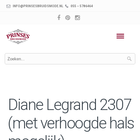
INFO@PRINSESBRUIDSMODE.NL
055 – 5786464
Diane Legrand 2307
(met verhoogde hals