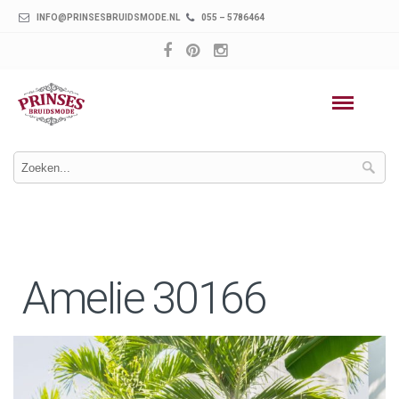
INFO@PRINSESBRUIDSMODE.NL
055 – 5786464
Amelie 30166