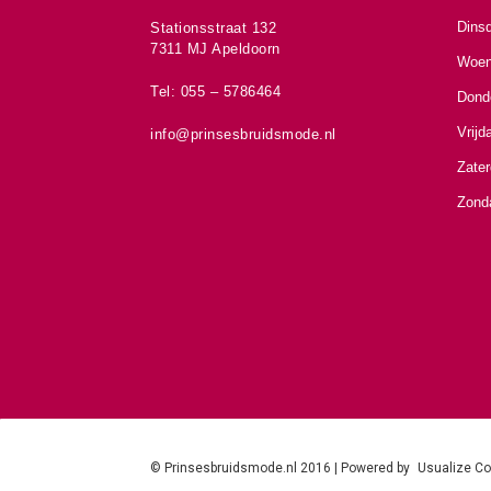
Dins
Stationsstraat 132
7311 MJ Apeldoorn
Woen
Tel: 055 – 5786464
Dond
Vrijd
info@prinsesbruidsmode.nl
Zate
Zond
© Prinsesbruidsmode.nl 2016 | Powered by
Usualize C