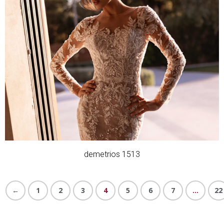
demetrios 1513
←
1
2
3
4
5
6
7
…
22