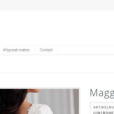
Afspraak maken
Contact
Maggi
ARTIKELN
LIJN|BOH