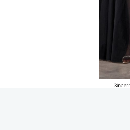
Sinceri
CONTACTGEGEVENS
OPEN
Prinses Bruidsmode B.V.