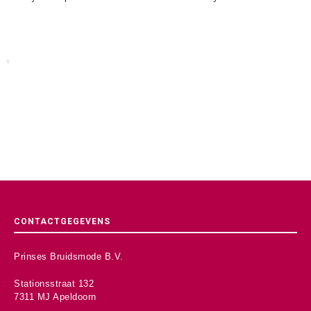
CONTACTGEGEVENS
Prinses Bruidsmode B.V.
Stationsstraat 132
7311 MJ Apeldoorn