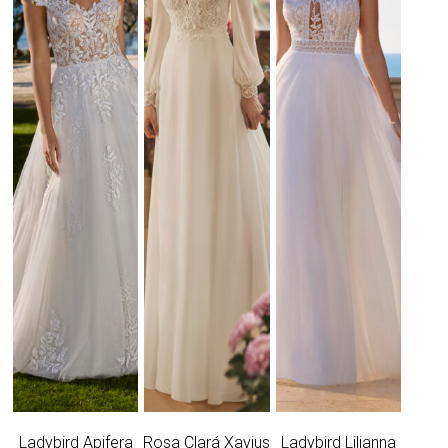
Ladybird Apifera
Rosa Clará Xavius
Ladybird Lilianna