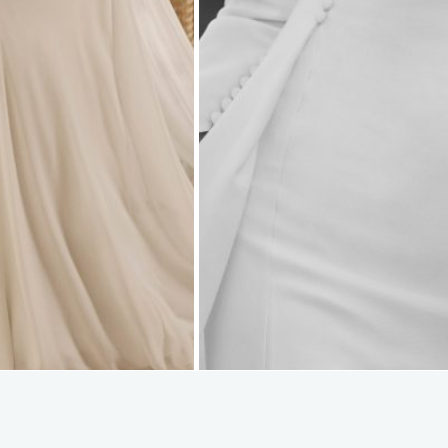
 Clará Xelena
Rosa Clará Eddie