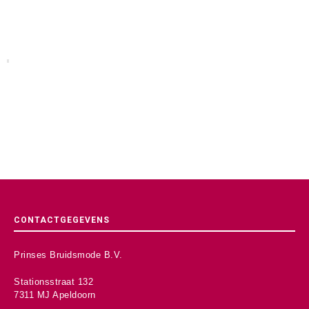
CONTACTGEGEVENS
Prinses Bruidsmode B.V.
Stationsstraat 132
7311 MJ Apeldoorn