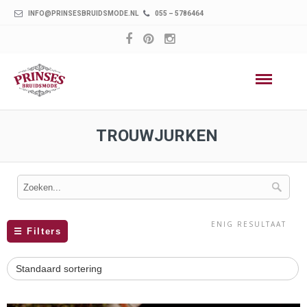
INFO@PRINSESBRUIDSMODE.NL
055 – 5786464
TROUWJURKEN
ENIG RESULTAAT
☰
Filters