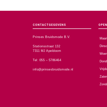
CONTACTGEGEVENS
OPEN
Prinses Bruidsmode B.V.
Maan
Dins
Stationsstraat 132
7311 MJ Apeldoorn
Woen
Tel: 055 – 5786464
Dond
Vrijd
info@prinsesbruidsmode.nl
Zate
Zond