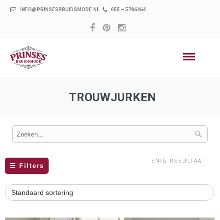
INFO@PRINSESBRUIDSMODE.NL
055 – 5786464
TROUWJURKEN
ENIG RESULTAAT
☰
Filters