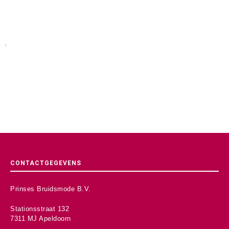
CONTACTGEGEVENS
Prinses Bruidsmode B.V.
Stationsstraat 132
7311 MJ Apeldoorn