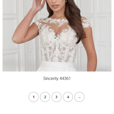
Sincerity 44361
1
2
3
4
→