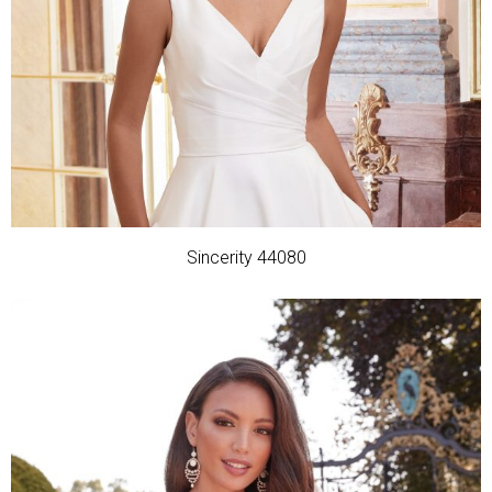
Sincerity 44080