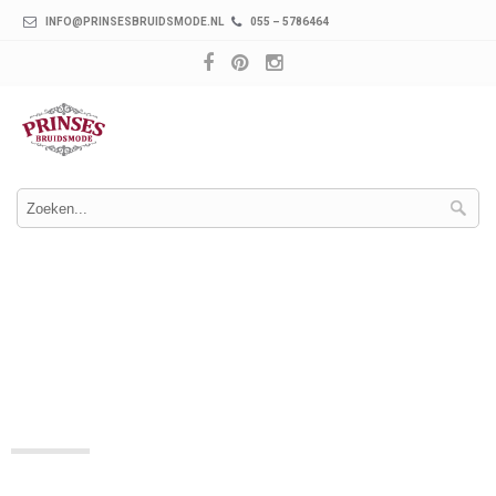
INFO@PRINSESBRUIDSMODE.NL
055 – 5786464