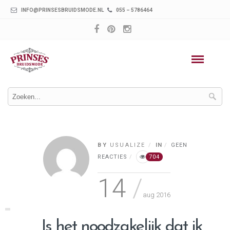
INFO@PRINSESBRUIDSMODE.NL
055 – 5786464
BY
USUALIZE
IN
GEEN
REACTIES
704
14
aug 2016
Is het noodzakelijk dat ik