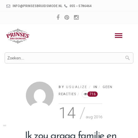
INFO@PRINSESBRUIDSMODE.NL
055 – 5786464
BY
USUALIZE
IN
GEEN
REACTIES
716
14
aug 2016
Ik zou graag familie en